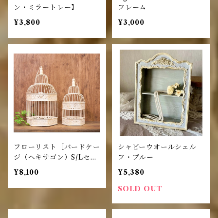
ン・ミラートレー】
フレーム
¥3,800
¥3,000
フローリスト［バードケー
シャビーウオールシェル
ジ（ヘキサゴン）S/Lセッ
フ・ブルー
ト］
¥8,100
¥5,380
SOLD OUT