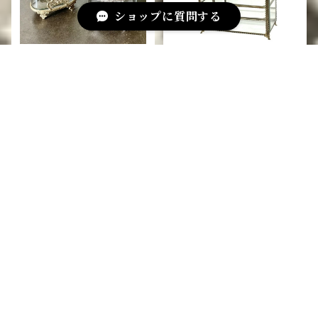
ショップに質問する
アンティーク調 真鍮×ガラ
真鍮とガラスのショーケー
ス 小物入れ・2色展開
ス G
¥5,280
¥15,400
キーワードから探す
カテゴリから探す
サンタール・エ・ボーテ
アンティーク調 真鍮製 ハ
アンティーク調 真鍮×ガラ
フレグランス・アロマ
ンド型クリップスタンド・
ス脚付 トレイ G
2色展開
¥7,150
¥5,280