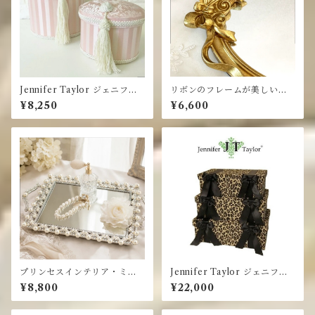
Jennifer Taylor ジェニファ
リボンのフレームが美しいミ
ーテイラー☆オーバルボック
ラートレイ・ ゴールド トレイ
¥8,250
¥6,600
ス 2個セット・タッセル / PK
ピンク
プリンセスインテリア・ミラ
Jennifer Taylor ジェニファ
ートレイ・スクエア/パール ミ
ーテイラー☆ボックス 3個セッ
¥8,800
¥22,000
ラートレー
ト