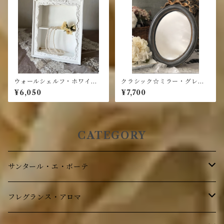
ウォールシェルフ・ホワイト
クラシック☆ミラー・グレ
クラシック
ー・樹脂・置掛可
¥6,050
¥7,700
CATEGORY
サンタール・エ・ボーテ
ボディケア
フレグランス・アロマ