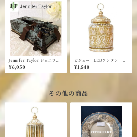
Jennifer Taylor ジェニファ
ビジュー LEDランタン ブ
ーテイラー☆ティッシュボッ
ーケ
¥6,050
¥1,540
クス Carlisle カーライル
その他の商品