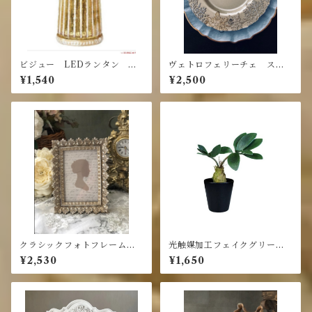
ビジュー LEDランタン レ
ヴェトロフェリーチェ スノ
ユール
ーゴールドプレート
¥1,540
¥2,500
クラシックフォトフレーム・
光触媒加工フェイクグリー
写真立て・アンティークシル
ン ブラックポットTS コー
¥2,530
¥1,650
バー
デックス