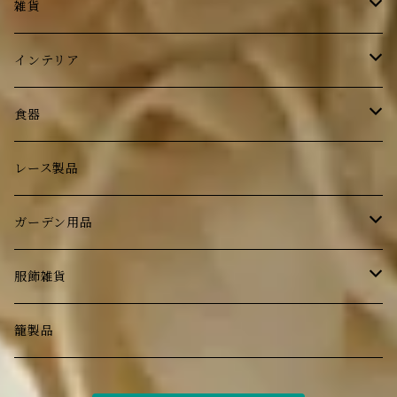
フレグランス
ボディケア
雑貨
フレグランス
ステーショナリー
インテリア
フォトフレーム
鏡
食器
トレイ
時計
ルドゥーテ ローズ
レース製品
小物入れ
照明
ブラウンベティ―
ガーデン用品
ティーコジ―
壁掛け
ガラス食器
ランプ・ライト
服飾雑貨
花器
book
カトラリー
オブジェ
エプロン
籠製品
洗面用品
家具
植栽
バッグ