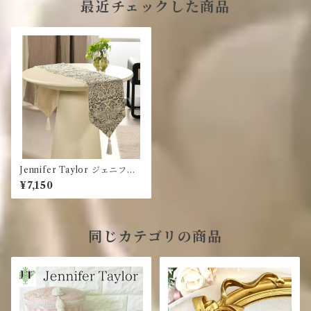
最近チェックした商品
Jennifer Taylor ジェニファ
ーテイラー☆テーブルランナ
¥7,150
ー Strawberry Thief GR イ
チゴ泥棒
同じカテゴリの商品