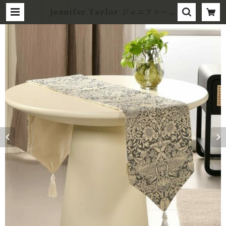
Jennifer Taylor ジェニファーテ
イラー☆テーブルランナー Strawb
erry Thief GR イチゴ泥棒 | wo
nmotto