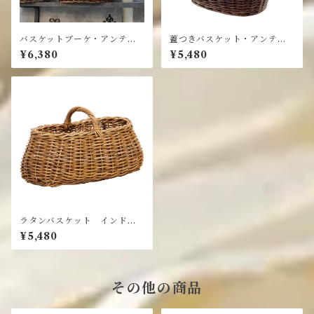
バスケットブーケ・アンティ
蓋つきバスケット・アンティ
ークスタイル・ウイローバス
ークスタイル/ウイローバスケ
¥6,380
¥5,480
ケット
ット
ラタンバスケット インドネ
シアラカックシリーズ・天然
¥5,480
籐
その他の商品