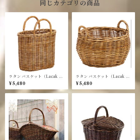
同じカテゴリの商品
ラタン バスケット（Lacak Ba
ラタン バスケット（Lacak Ba
sket Series）ハンドル・籐ナ
sket Series）・インドネシ
¥5,480
¥5,480
チュラル
ア・丸