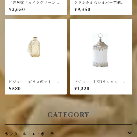
【光触媒フェイクグリーン】
クラシカルなシルバー花瓶ア
ウォールボード コウモリラ
ルミ
¥2,650
¥9,350
ン
ビジュー ガラスポット ロ
ビジュー LEDランタン ア
マネスク /ベージュ
ラベスク
¥580
¥1,320
CATEGORY
サンタール・エ・ボーテ