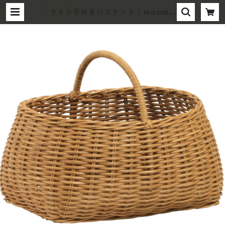
ラタン手付きバスケット | wonmo
tto