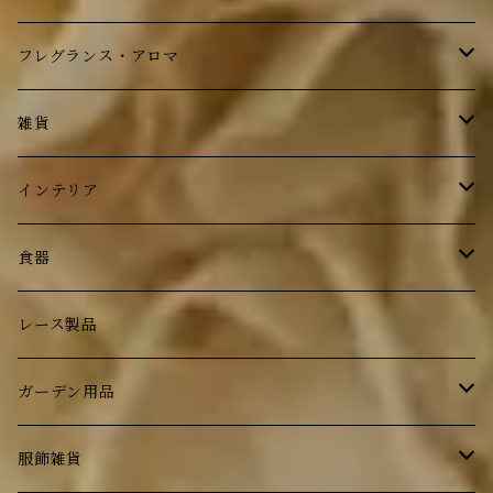
ボディケア
フレグランス・アロマ
フレグランス
ボディケア
雑貨
フレグランス
ステーショナリー
インテリア
フォトフレーム
鏡
食器
トレイ
時計
ルドゥーテ ローズ
レース製品
小物入れ
照明
ブラウンベティ―
ガーデン用品
ティーコジ―
壁掛け
ガラス食器
ランプ・ライト
服飾雑貨