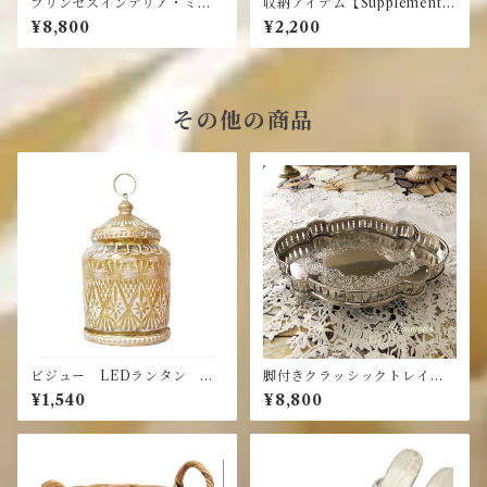
プリンセスインテリア・ミラ
収納アイテム【Supplement】
ートレイ・スクエア/パール ミ
ボタントレーL
¥8,800
¥2,200
ラートレー
その他の商品
ビジュー LEDランタン ブ
脚付きクラッシックトレイ・
ーケ
シルバー真鍮製
¥1,540
¥8,800