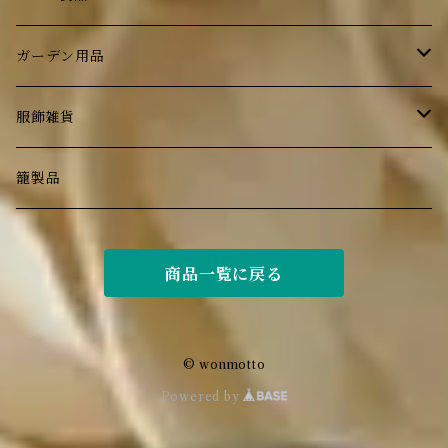
小物入れ
照明
ブラウンベティ―
ガーデン用品
ティーコジ―
壁掛け
ガラス食器
ランプ・ライト
服飾雑貨
花器
book
カトラリー
オブジェ
エプロン
籠製品
洗面用品
家具
植栽
バッグ
商品一覧に戻る
マット
帽子
© wonmotto
Powered by