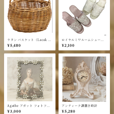
ラタン バスケット（Lacak Ba
ロイヤルミワルームシュー
sket Series）・インドネシ
ズ・スリッパ 22～24cm
¥5,480
¥2,100
ア・丸
Agathe アガット フォトフレ
アンティーク調置き時計
ーム
¥3,000
¥5,280