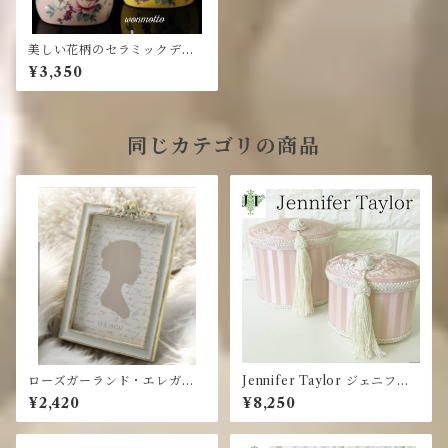
美しい花柄のセラミックディ
スペンサー
¥3,350
同じカテゴリの商品
ローズガーランド・エレガン
Jennifer Taylor ジェニファ
トフォトフレーム・写真立て
ーテイラー☆オーバルボック
¥2,420
¥8,250
ス 2個セット・タッセル / PK
ピンク