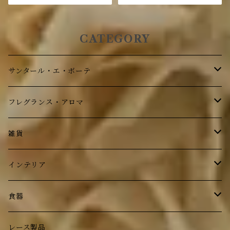
CATEGORY
サンタール・エ・ボーテ
ボディケア
フレグランス・アロマ
フレグランス
ボディケア
雑貨
フレグランス
ステーショナリー
インテリア
フォトフレーム
鏡
食器
トレイ
時計
ルドゥーテ ローズ
レース製品