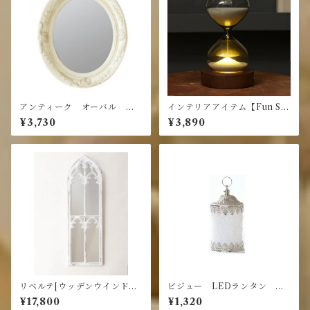
アンティーク オーバル ミ
インテリアアイテム【Fun Sci
ラー アイボリーS
ence】砂時計 15分計 LEDラ
¥3,730
¥3,890
イト付 グレー
リベルテ[ウッデンウインドウ
ビジュー LEDランタン ア
ミラー]＜鏡＞
ラベスク
¥17,800
¥1,320