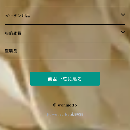
小物入れ
照明
ブラウンベティ―
ガーデン用品
ティーコジ―
壁掛け
ガラス食器
ランプ・ライト
服飾雑貨
花器
book
カトラリー
オブジェ
エプロン
籠製品
洗面用品
家具
植栽
バッグ
商品一覧に戻る
マット
帽子
© wonmotto
Powered by