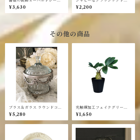
薔薇の装飾オーバルトレー
シャビーなクラッシックトレ
アイボリー＆ゴールド
イ・ホワイト
¥3,630
¥2,200
その他の商品
ブラス＆ガラス ラウンドコン
光触媒加工フェイクグリー
テナ（蓋付き) シルバー
ン ブラックポットTS コー
¥5,280
¥1,650
デックス