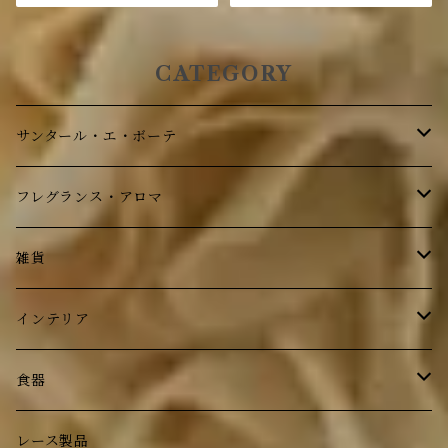
CATEGORY
サンタール・エ・ボーテ
ボディケア
フレグランス・アロマ
フレグランス
ボディケア
雑貨
フレグランス
ステーショナリー
インテリア
フォトフレーム
鏡
食器
トレイ
時計
ルドゥーテ ローズ
レース製品