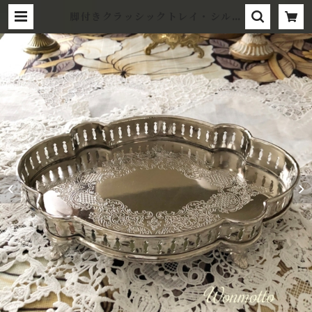
脚付きクラッシックトレイ・シルバ
ー真鍮製 | wonmotto