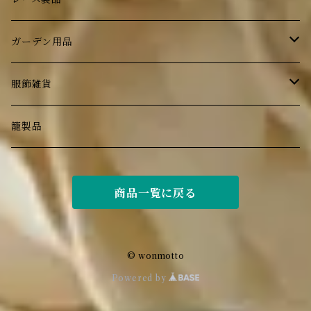
小物入れ
照明
ブラウンベティ―
ガーデン用品
ティーコジ―
壁掛け
ガラス食器
ランプ・ライト
服飾雑貨
花器
book
カトラリー
オブジェ
エプロン
籠製品
洗面用品
家具
植栽
バッグ
商品一覧に戻る
マット
帽子
© wonmotto
Powered by