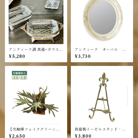
アンティーク調 真鍮×ガラス脚
アンティーク オーバル ミ
付 トレイ G
ラー アイボリーS
¥5,280
¥3,730
【光触媒フェイクグリーン】
真鍮製イーゼルスタンド・リ
ウォールボード コウモリラ
ュリュリーフモチーフ
¥2,650
¥3,800