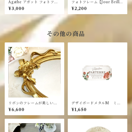
Agathe アガット フォトフレ
フォトフレーム【Jour Brillan
ーム
t】リングフォトフレーム
¥3,000
¥2,200
その他の商品
リボンのフレームが美しいミ
デザイボードメタルM ミニ
ラートレイ・ ゴールド トレイ
ョンWH
¥6,600
¥1,650