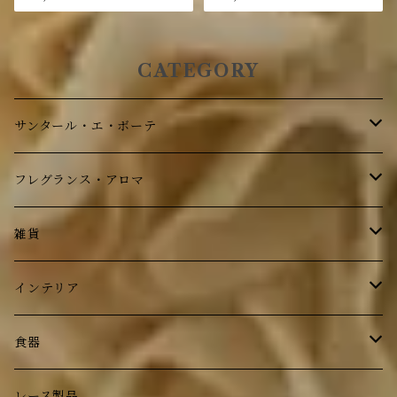
ン
CATEGORY
サンタール・エ・ボーテ
ボディケア
フレグランス・アロマ
フレグランス
ボディケア
雑貨
フレグランス
ステーショナリー
インテリア
フォトフレーム
鏡
食器
トレイ
時計
ルドゥーテ ローズ
レース製品