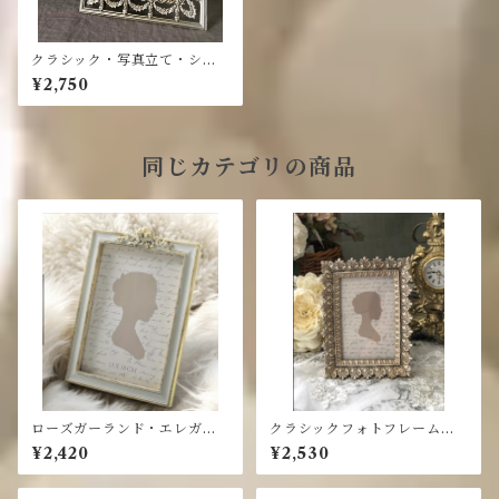
クラシック・写真立て・シル
バー フォトフレーム
¥2,750
同じカテゴリの商品
ローズガーランド・エレガン
クラシックフォトフレーム・
トフォトフレーム・写真立て
写真立て・アンティークシル
¥2,420
¥2,530
バー